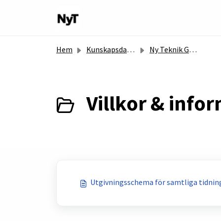
Hoppa över till huvudinnehåll
Hem
Kunskapsdatabas
Ny Teknik Group
Villkor & infor
Utgivningsschema för samtliga tidnin