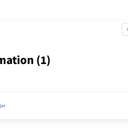
mation (1)
gar